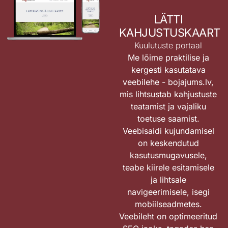
LÄTTI
KAHJUSTUSKAART
Kuulutuste portaal
Me lõime praktilise ja
kergesti kasutatava
veebilehe -
bojajums.lv
,
mis lihtsustab kahjustuste
teatamist ja vajaliku
toetuse saamist.
Veebisaidi kujundamisel
on keskendutud
kasutusmugavusele,
teabe kiirele esitamisele
ja lihtsale
navigeerimisele, isegi
mobiilseadmetes.
Veebileht on optimeeritud