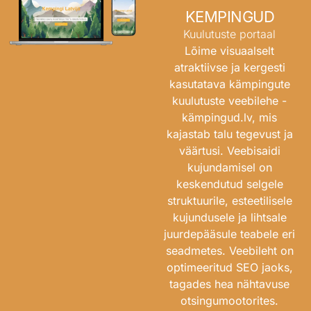
KEMPINGUD
Kuulutuste portaal
Lõime visuaalselt
atraktiivse ja kergesti
kasutatava kämpingute
kuulutuste veebilehe -
kämpingud.lv
, mis
kajastab talu tegevust ja
väärtusi. Veebisaidi
kujundamisel on
keskendutud selgele
struktuurile, esteetilisele
kujundusele ja lihtsale
juurdepääsule teabele eri
seadmetes. Veebileht on
optimeeritud SEO jaoks,
tagades hea nähtavuse
otsingumootorites.