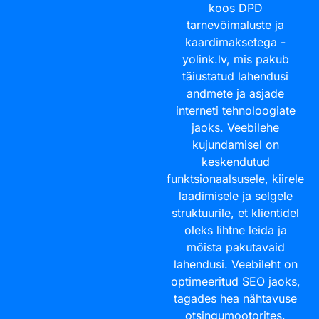
koos DPD
tarnevõimaluste ja
kaardimaksetega -
yolink.lv
, mis pakub
täiustatud lahendusi
andmete ja asjade
interneti tehnoloogiate
jaoks. Veebilehe
kujundamisel on
keskendutud
funktsionaalsusele, kiirele
laadimisele ja selgele
struktuurile, et klientidel
oleks lihtne leida ja
mõista pakutavaid
lahendusi. Veebileht on
optimeeritud SEO jaoks,
tagades hea nähtavuse
otsingumootorites.