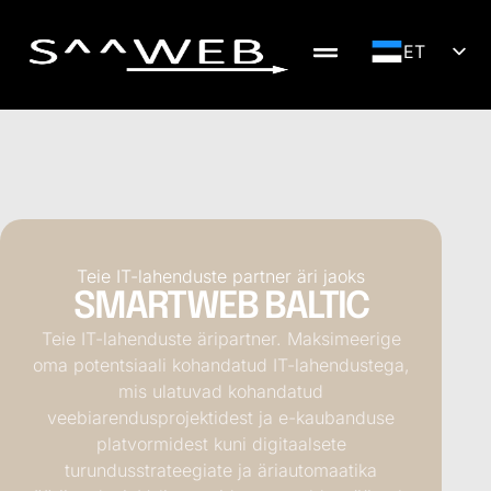
ET
LV
DE
EN
SV
NB
FI
Teie IT-lahenduste partner äri jaoks
SMARTWEB BALTIC
RU
Teie IT-lahenduste äripartner. Maksimeerige
LT
oma potentsiaali kohandatud IT-lahendustega,
mis ulatuvad kohandatud
veebiarendusprojektidest ja e-kaubanduse
platvormidest kuni digitaalsete
turundusstrateegiate ja äriautomaatika