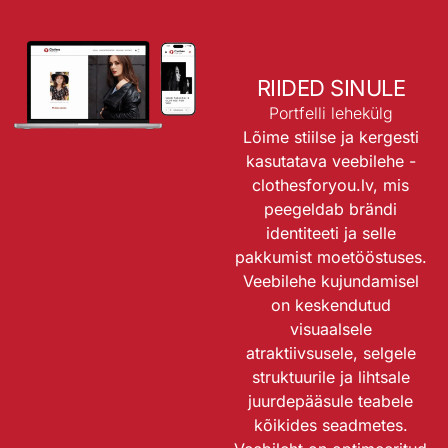
RIIDED SINULE
Portfelli lehekülg
Lõime stiilse ja kergesti
kasutatava veebilehe -
clothesforyou.lv
, mis
peegeldab brändi
identiteeti ja selle
pakkumist moetööstuses.
Veebilehe kujundamisel
on keskendutud
visuaalsele
atraktiivsusele, selgele
struktuurile ja lihtsale
juurdepääsule teabele
kõikides seadmetes.