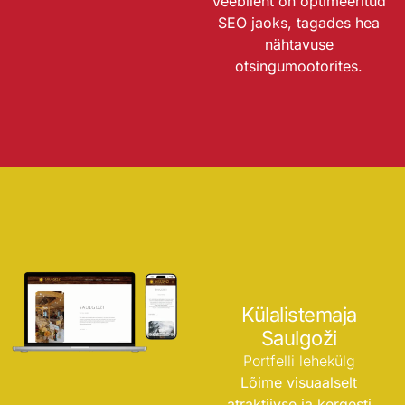
Veebileht on optimeeritud
SEO jaoks, tagades hea
nähtavuse
otsingumootorites.
Külalistemaja
Saulgoži
Portfelli lehekülg
Lõime visuaalselt
atraktiivse ja kergesti