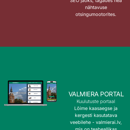
SEO jaoks, tagades hea
nähtavuse
otsingumootorites.
VALMIERA PORTAL
Kuulutuste portaal
Lõime kaasaegse ja
kergesti kasutatava
veebilehe -
valmierai.lv
,
mis on teabeallikas