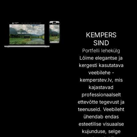
KEMPERS
SIND
Portfelli lehekülg
Lõime elegantse ja
kergesti kasutatava
veebilehe -
kemperstev.lv
, mis
kajastavad
professionaalselt
ettevõtte tegevust ja
teenuseid. Veebileht
ühendab endas
esteetilise visuaalse
kujunduse, selge