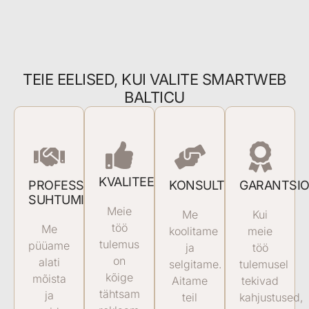
TEIE EELISED, KUI VALITE SMARTWEB
BALTICU
KVALITEEDITÖÖ
PROFESSIONAALNE
KONSULTEERIMINE
GARANTSI
SUHTUMINE
Meie
Me
Kui
töö
Me
koolitame
meie
tulemus
püüame
ja
töö
on
alati
selgitame.
tulemusel
kõige
mõista
Aitame
tekivad
tähtsam
ja
teil
kahjustused,