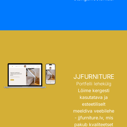
JJFURNITURE
Portfelli lehekülg
Lõime kergesti
kasutatava ja
esteetiliselt
meeldiva veebilehe
-
jjfurniture.lv
, mis
pakub kvaliteetset