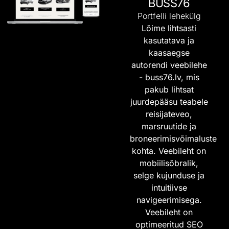
BUSS76
Portfelli lehekülg
Lõime lihtsasti
kasutatava ja
kaasaegse
autorendi veebilehe
-
buss76.lv
, mis
pakub lihtsat
juurdepääsu teabele
reisijateveo,
marsruutide ja
broneerimisvõimaluste
kohta. Veebileht on
mobiilisõbralik,
selge kujunduse ja
intuitiivse
navigeerimisega.
Veebileht on
optimeeritud SEO