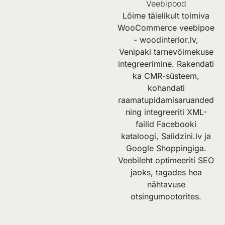
Veebipood
Lõime täielikult toimiva
WooCommerce veebipoe
-
woodinterior.lv
,
Venipaki tarnevõimekuse
integreerimine. Rakendati
ka CMR-süsteem,
kohandati
raamatupidamisaruanded
ning integreeriti XML-
failid Facebooki
kataloogi, Salidzini.lv ja
Google Shoppingiga.
Veebileht optimeeriti SEO
jaoks, tagades hea
nähtavuse
otsingumootorites.