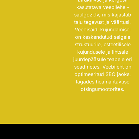
kasutatava veebilehe -
saulgozi.lv
, mis kajastab
talu tegevust ja väärtusi.
Veebisaidi kujundamisel
on keskendutud selgele
struktuurile, esteetilisele
kujundusele ja lihtsale
juurdepääsule teabele eri
seadmetes. Veebileht on
optimeeritud SEO jaoks,
tagades hea nähtavuse
otsingumootorites.