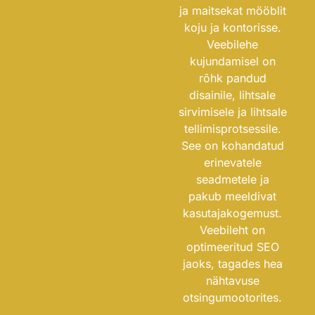
ja maitsekat mööblit
koju ja kontorisse.
Veebilehe
kujundamisel on
rõhk pandud
disainile, lihtsale
sirvimisele ja lihtsale
tellimisprotsessile.
See on kohandatud
erinevatele
seadmetele ja
pakub meeldivat
kasutajakogemust.
Veebileht on
optimeeritud SEO
jaoks, tagades hea
nähtavuse
otsingumootorites.