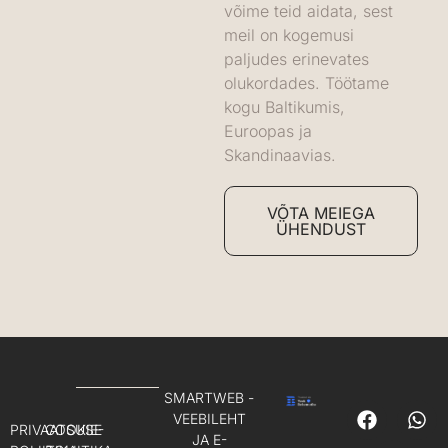
võime teid aidata, sest
meil on kogemusi
paljudes erinevates
olukordades. Töötame
kogu Baltikumis,
Euroopas ja
Skandinaavias.
VÕTA MEIEGA
ÜHENDUST
SMARTWEB -
VEEBILEHT
PRIVAATSUSE
COOKIE-
JA E-