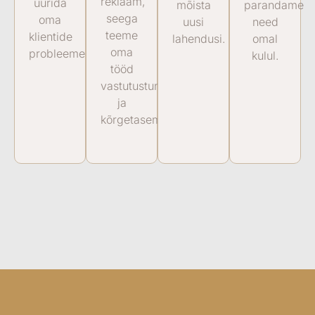
reklaam,
uurida
mõista
parandame
seega
oma
uusi
need
teeme
klientide
lahendusi.
omal
oma
probleeme.
kulul.
tööd
vastutustundlikult
ja
kõrgetasemeliselt.