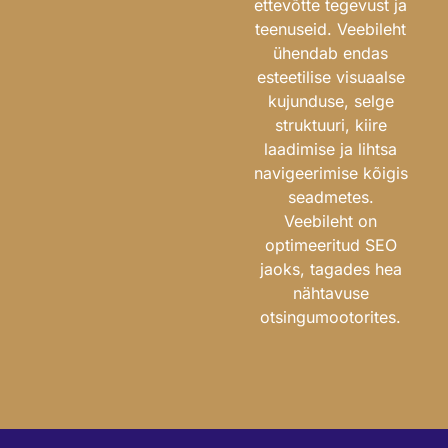
ettevõtte tegevust ja
teenuseid. Veebileht
ühendab endas
esteetilise visuaalse
kujunduse, selge
struktuuri, kiire
laadimise ja lihtsa
navigeerimise kõigis
seadmetes.
Veebileht on
optimeeritud SEO
jaoks, tagades hea
nähtavuse
otsingumootorites.