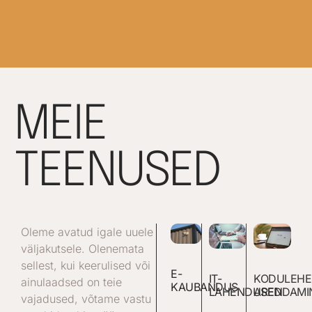
MEIE
TEENUSED
Oleme avatud igale uuele
väljakutsele. Olenemata
sellest, kui keerulised või
E-
IT-
KODULEHE
ainulaadsed on teie
KAUBANDUS
LAHENDUSED
ARENDAMI
vajadused, võtame vastu