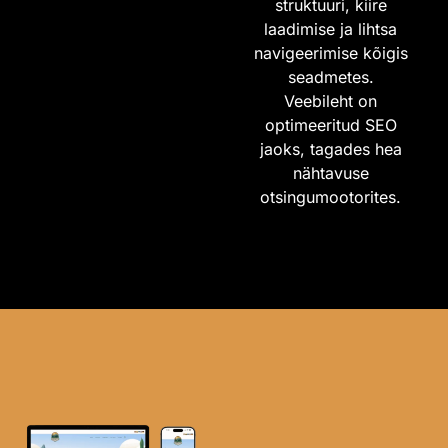
struktuuri, kiire
laadimise ja lihtsa
navigeerimise kõigis
seadmetes.
Veebileht on
optimeeritud SEO
jaoks, tagades hea
nähtavuse
otsingumootorites.