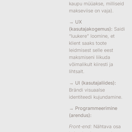
kaupu müüakse, milliseid
makseviise on vaja).
→ UX
(kasutajakogemus):
Saidi
“luukere” loomine, et
klient saaks toote
leidmisest selle eest
maksmiseni liikuda
võimalikult kiiresti ja
lihtsalt.
→ UI (kasutajaliides):
Brändi visuaalse
identiteedi kujundamine.
→ Programmeerimine
(arendus):
Front-end:
Nähtava osa