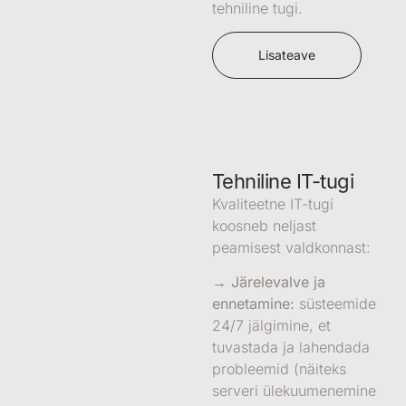
tehniline tugi.
Lisateave
Tehniline IT-tugi
Kvaliteetne IT-tugi
koosneb neljast
peamisest valdkonnast:
→ Järelevalve ja
ennetamine:
süsteemide
24/7 jälgimine, et
tuvastada ja lahendada
probleemid (näiteks
serveri ülekuumenemine