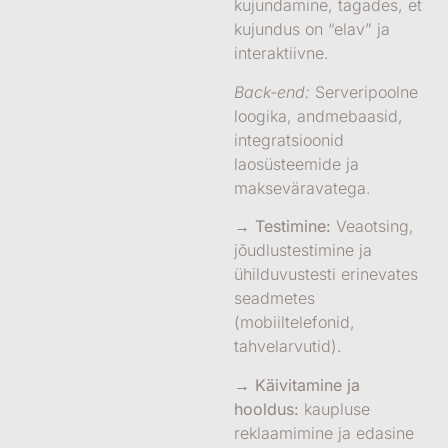
kujundamine, tagades, et
kujundus on “elav” ja
interaktiivne.
Back-end:
Serveripoolne
loogika, andmebaasid,
integratsioonid
laosüsteemide ja
makseväravatega.
→ Testimine:
Veaotsing,
jõudlustestimine ja
ühilduvustesti erinevates
seadmetes
(mobiiltelefonid,
tahvelarvutid).
→ Käivitamine ja
hooldus:
kaupluse
reklaamimine ja edasine