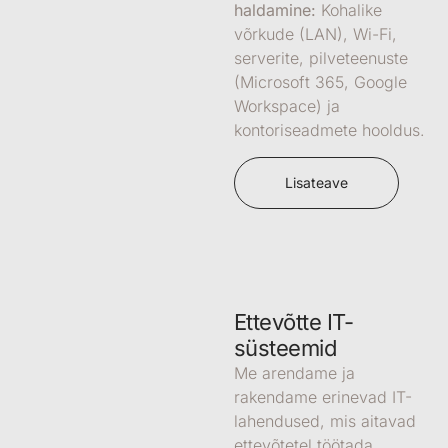
haldamine:
Kohalike
võrkude (LAN), Wi-Fi,
serverite, pilveteenuste
(Microsoft 365, Google
Workspace) ja
kontoriseadmete hooldus.
Lisateave
Ettevõtte IT-
süsteemid
Me arendame ja
rakendame
erinevad IT-
lahendused
, mis aitavad
ettevõtetel töötada