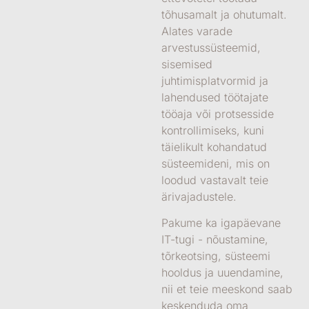
tõhusamalt ja ohutumalt.
Alates
varade
arvestussüsteemid
,
sisemised
juhtimisplatvormid
ja
lahendused töötajate
tööaja või protsesside
kontrollimiseks
, kuni
täielikult kohandatud
süsteemideni, mis on
loodud vastavalt teie
ärivajadustele.
Pakume ka
igapäevane
IT-tugi
- nõustamine,
tõrkeotsing, süsteemi
hooldus ja uuendamine,
nii et teie meeskond saab
keskenduda oma