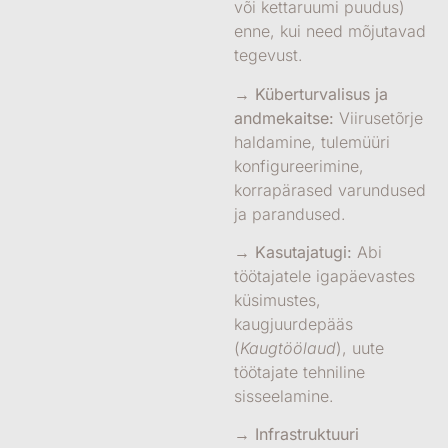
või kettaruumi puudus)
enne, kui need mõjutavad
tegevust.
→ Küberturvalisus ja
andmekaitse:
Viirusetõrje
haldamine, tulemüüri
konfigureerimine,
korrapärased varundused
ja parandused.
→ Kasutajatugi:
Abi
töötajatele igapäevastes
küsimustes,
kaugjuurdepääs
(
Kaugtöölaud
), uute
töötajate tehniline
sisseelamine.
→ Infrastruktuuri