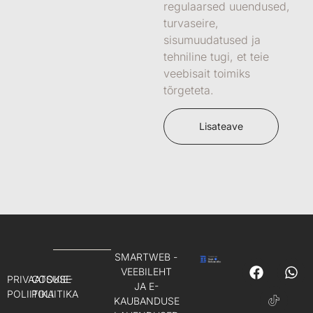
regulaarsed uuendused,
turvaseire,
sisumuudatused ja
tehniline tugi, et teie
veebisait toimiks
tõrgeteta.
Lisateave
SMARTWEB -
VEEBILEHT
PRIVAATSUSE
COOKIE-
JA E-
POLIITIKA
POLIITIKA
KAUBANDUSE