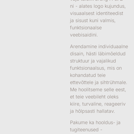
ni
- alates
logo kujundus
,
visuaalsest identiteedist
ja sisust kuni valmis,
funktsionaalse
veebisaidini.
Arendamine
individuaalne
disain
, hästi läbimõeldud
struktuur ja vajalikud
funktsionaalsus
, mis on
kohandatud teie
ettevõttele ja sihtrühmale.
Me hoolitseme selle eest,
et teie veebileht oleks
kiire, turvaline, reageeriv
ja hõlpsasti hallatav
.
Pakume ka
hooldus- ja
tugiteenused
-