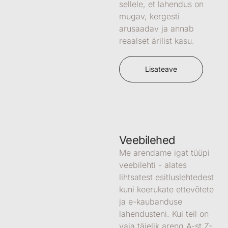
sellele, et lahendus on
mugav, kergesti
arusaadav ja annab
reaalset ärilist kasu
.
Lisateave
Veebilehed
Me arendame igat tüüpi
veebilehti
- alates
lihtsatest esitluslehtedest
kuni keerukate ettevõtete
ja e-kaubanduse
lahendusteni. Kui teil on
vaja
täielik areng A-st Z-