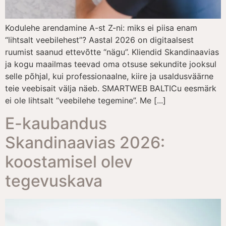
Kodulehe arendamine A-st Z-ni: miks ei piisa enam
“lihtsalt veebilehest”? Aastal 2026 on digitaalsest
ruumist saanud ettevõtte “nägu”. Kliendid Skandinaavias
ja kogu maailmas teevad oma otsuse sekundite jooksul
selle põhjal, kui professionaalne, kiire ja usaldusväärne
teie veebisait välja näeb. SMARTWEB BALTICu eesmärk
ei ole lihtsalt “veebilehe tegemine”. Me [...]
E-kaubandus
Skandinaavias 2026:
koostamisel olev
tegevuskava