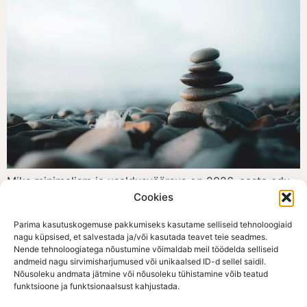
Miks minimalism ja usaldusväärsus on 2026. aasta edu
Cookies
võti? Põhjamaade e-kaubandusturg on üks
nõudlikumaid maailmas. Et selles keskkonnas edukalt
Parima kasutuskogemuse pakkumiseks kasutame selliseid tehnoloogiaid
konkureerida, ei piisa 2026. aastal enam sellest, et
nagu küpsised, et salvestada ja/või kasutada teavet teie seadmes.
veebipood “töötab” - vaja on platvormi, mis vastab
Nende tehnoloogiatega nõustumine võimaldab meil töödelda selliseid
andmeid nagu sirvimisharjumused või unikaalsed ID-d sellel saidil.
piirkonna väärtustele: kvaliteet, lihtsus ja [...]
Nõusoleku andmata jätmine või nõusoleku tühistamine võib teatud
funktsioone ja funktsionaalsust kahjustada.